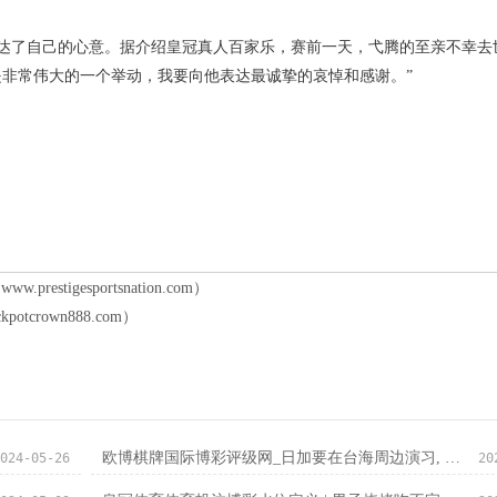
了自己的心意。据介绍皇冠真人百家乐，赛前一天，弋腾的至亲不幸去
是非常伟大的一个举动，我要向他表达最诚挚的哀悼和感谢。”
igesportsnation.com）
crown888.com）
欧博棋牌国际博彩评级网_日加要在台海周边演习, 帮手日本没等到, 中俄11艘战舰赶了过来
2024-05-26
20