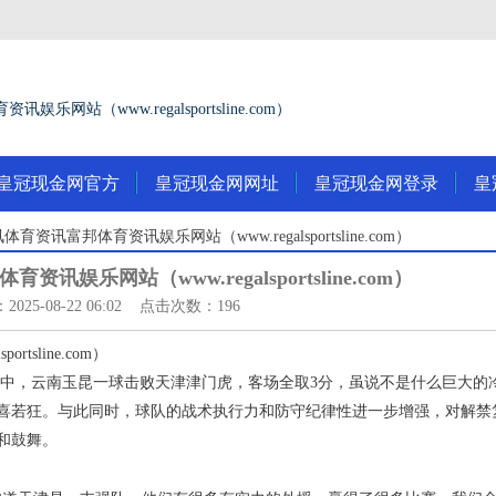
网站（www.regalsportsline.com）
皇冠现金网官方
皇冠现金网网址
皇冠现金网登录
皇
育资讯富邦体育资讯娱乐网站（www.regalsportsline.com）
娱乐网站（www.regalsportsline.com）
025-08-22 06:02 点击次数：196
sline.com）
赛中，云南玉昆一球击败天津津门虎，客场全取3分，虽说不是什么巨大的
喜若狂。与此同时，球队的战术执行力和防守纪律性进一步增强，对解禁
和鼓舞。