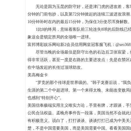
无论是因为玉昆的防守好，还是津门虎的进攻差，客场零
分钟的门前包抄，以及第72分钟掀起的连续三波进攻浪
10分钟补时在内的最后15分钟，为保住3分使尽浑身解数
1比0的终局，意味着客队前三轮连失8球的后防线已经
象这会是锁定胜局的全场唯一进球。
富邦博彩娱乐网站新2会员信用网皇冠客服飞机：@seo368
尽管当晚的全场最佳是防守出色的右边后卫张宸梁，但
得非常活跃，甚至一度是右路的主要进攻点：先是在禁区
在中场发起的长传过顶球助攻。
美高梅金卡
“罗竞的那个传球是世界级的。”韩子龙赛后说，“我负
生涯的第二个中超进球。第一个来得太晚、未能改变败局
也感到“特别开心”。
美国信奉极端实用主义唯实力论，手里有牌，才跟谈，手
公民合法权益。孟晚舟事件告一段落，美国当然不会就此
有积极意义。说白了，打打谈谈、谈谈打打已成为中美关
楚，不是中国需要美国，而是美国需要中国。看看美国国