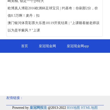
崎美柚, 锁定一个沙特大
欧博真人博彩2016欧洲杯足球宝贝 | 约基奇：你刷那2分，价
值8.5万啊！麦丹：扣
澳门银河体育彩票大乐透18119开奖结果 | “上课睡着被老师误
以为是羊癜风？”上课
首页
皇冠现金网
皇冠现金网app
皇冠现金网官方
皇冠现金网网址
皇冠现金网登录
皇冠现金网官网
皇冠现金网app下载
皇冠篮球下注
友情链接：
Powered by
皇冠网投注
@2013-2022
RSS地图
HTML地图