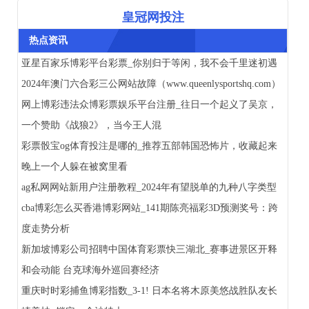
皇冠网投注
热点资讯
亚星百家乐博彩平台彩票_你别归于等闲，我不会千里迷初遇
2024年澳门六合彩三公网站故障（www.queenlysportshq.com）
网上博彩违法众博彩票娱乐平台注册_往日一个起义了吴京，
一个赞助《战狼2》，当今王人混
彩票骰宝og体育投注是哪的_推荐五部韩国恐怖片，收藏起来
晚上一个人躲在被窝里看
ag私网网站新用户注册教程_2024年有望脱单的九种八字类型
cba博彩怎么买香港博彩网站_141期陈亮福彩3D预测奖号：跨
度走势分析
新加坡博彩公司招聘中国体育彩票快三湖北_赛事进景区开释
和会动能 台克球海外巡回赛经济
重庆时时彩捕鱼博彩指数_3-1! 日本名将木原美悠战胜队友长