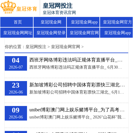
皇冠网投注
皇冠体育资讯官网
首页
皇冠现金网
皇冠现金网app
皇冠现金网官方
皇冠现金网网址
皇冠现金网登录
皇冠现金网官网
皇冠现金网app
下载
你的位置：
皇冠网投注
>
皇冠现金网官网
>
04
西班牙网络博彩违法吗正规体育直播平台_晋城寰宇公开赛时越不敌李小溪 三位世冠留步首轮
2026-07
西班牙网络博彩违法吗正规体育直播平台_ 6月30日，第三届晋城寰宇行状围棋公开赛首轮比赛在晋城浩翔金辇大栈房战罢；五位出战的女棋手中，周泓余不敌卫冕冠军丁浩，丁明君遭世界冠军党毅飞逆转AG炸金花，仅李小溪半目淘汰世界冠军时越晋级32强；13位参赛的世界冠军中仅檀啸、时越、廖元赫三东谈主留步首轮。 足球赌球软件太阳城集团网站入口123在线观看 首轮五场性别大战中从预选出线的丁明君对战上届四强党毅飞，整盘棋丁明君施展出色，从开局就一直占据上风，胜率也一度保执在90%以上，但可惜在临了的读秒阶段未能实
23
新加坡博彩公司招聘中国体育彩票快三湖北_赛事进景区开释和会动能 台克球海外巡回赛经济效应显贵
2026-06
新加坡博彩公司招聘中国体育彩票快三湖北_ 6月12日至14日，2026台克球海外巡回赛（德州皆河站）在皆河县华林园场面区举办。赛事冲突传统场馆办赛模式澳门金沙体育，将海外顶级新兴体育赛事植入选取古典园林，终了“赛事进景区”，是德州市践行“随着赛事去旅行”理念、深切体旅和会的一次秀气性实施。 皇冠客服飞机：@seo3687 本次赛事迷惑全球15个国度和地区近百名管事知晓员参赛，设女子单打、夹杂双打、男人双打三个组别。赛事依托华林园自然生态与古典园林资源，将海外圭臬赛场与古场面致、特质街区、买卖业态
09
unibet博彩澳门网上娱乐赌博平台_为了高考，“城超”遴荐赛脱期举行！
2026-06
unibet博彩澳门网上娱乐赌博平台_ 2026“山花杯”我要上“城超”贵阳市足球县域遴荐赛半决赛首回合上周完赛，原定于6月6日（周六）、6月7日（周日）进行的两场半决赛次回合脱期一周举行。 据了解，原定本周末进行的两场半决赛（次回合比赛）取消的原因为，6月7日、8日、9日是寰球高考，贵阳全域降噪管控，为幸免赛场杂音侵略考生备考，赛事组委会支援延后赛程至6月13日贵安智算队VS南明建安队、6月14日清镇山花牛奶队VS不雅山湖向阳队。 手机博彩开户送彩金皇冠体育一直以合法合规经营为宗旨，注重玩家体