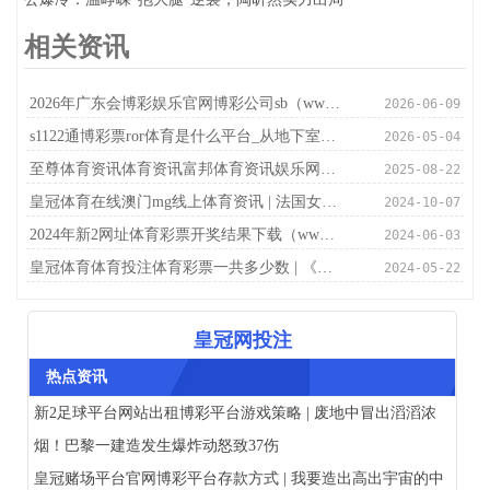
相关资讯
2026年广东会博彩娱乐官网博彩公司sb（www.royalcasinoszonehomehub.com）
2026-06-09
s1122通博彩票ror体育是什么平台_从地下室啃馒头到叔圈顶流！刘奕君藏了20年的故事太戳心
2026-05-04
至尊体育资讯体育资讯富邦体育资讯娱乐网站（www.regalsportsline.com）
2025-08-22
皇冠体育在线澳门mg线上体育资讯 | 法国女排巴黎奥运会12+1名单 主攻卡绍特领衔出战
2024-10-07
2024年新2网址体育彩票开奖结果下载（www.sigsu.com）
2024-06-03
皇冠体育体育投注体育彩票一共多少数 | 《母亲的直觉》超前观影，极致展现母性幽微
2024-05-22
皇冠网投注
热点资讯
新2足球平台网站出租博彩平台游戏策略 | 废地中冒出滔滔浓
烟！巴黎一建造发生爆炸动怒致37伤
皇冠赌场平台官网博彩平台存款方式 | 我要造出高出宇宙的中