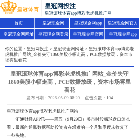
皇冠网投注
皇冠滚球体育app博彩老虎机推广网站_金价失守1
首页
皇冠现金网
皇冠现金网app
皇冠现金网官方
皇冠现金网网址
皇冠现金网登录
皇冠现金网官网
皇冠现金网app
下载
你的位置：
皇冠网投注
>
皇冠现金网网址
> 皇冠滚球体育app博彩老
虎机推广网站_金价失守1860美股小幅走高，PCE数据放缓，资本市
场雾里看花
皇冠滚球体育app博彩老虎机推广网站_金价失守
1860美股小幅走高，PCE数据放缓，资本市场雾里
看花
发布日期：2026-05-09 08:20 点击次数：104
皇冠滚球体育app博彩老虎机推广网站
汇通财经APP讯——周五（9月29日）美市时段赌球盘口怎么
看，最新的通胀数据帮助投资者在艰难的一个月和季度末收复了
一些失地。