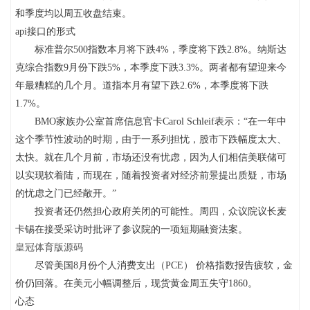
和季度均以周五收盘结束。
api接口的形式
标准普尔500指数本月将下跌4%，季度将下跌2.8%。纳斯达
克综合指数9月份下跌5%，本季度下跌3.3%。两者都有望迎来今
年最糟糕的几个月。道指本月有望下跌2.6%，本季度将下跌
1.7%。
BMO家族办公室首席信息官卡Carol Schleif表示：“在一年中
这个季节性波动的时期，由于一系列担忧，股市下跌幅度太大、
太快。就在几个月前，市场还没有忧虑，因为人们相信美联储可
以实现软着陆，而现在，随着投资者对经济前景提出质疑，市场
的忧虑之门已经敞开。”
投资者还仍然担心政府关闭的可能性。周四，众议院议长麦
卡锡在接受采访时批评了参议院的一项短期融资法案。
皇冠体育版源码
尽管美国8月份个人消费支出（PCE） 价格指数报告疲软，金
价仍回落。在美元小幅调整后，现货黄金周五失守1860。
心态