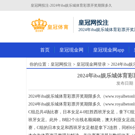
皇冠网投注-2024年iba娱乐城体育彩票开奖期限多久
（www.royalbetonline.com）
皇冠网投注
2024年iba娱乐城体育彩票开奖期限多
首页
皇冠现金网
皇冠现金网app
你的位置：
皇冠网投注
>
皇冠现金网登录
> 2024年iba
皇冠篮球下注
2024年iba娱乐城体育彩票开
发布日期：2
2024年iba娱乐城体育彩票开奖期限多久（www.royalbetonli
2024年iba娱乐城体育彩票开奖期限多久（www.royalbe
C组总共4场比赛，日本女足4-0狂胜西班牙女足，拿下C
班牙女足。此外，B组2个出线名额揭晓，澳大利亚女足
赛，C组的日本女足和西班牙女足都是拿下2连胜，同积6