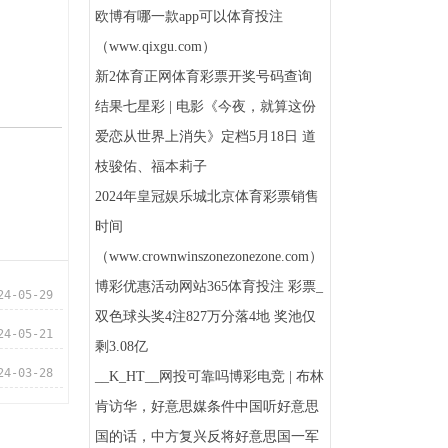
欧博有哪一款app可以体育投注
（www.qixgu.com）
新2体育正网体育彩票开奖号码查询
结果七星彩 | 电影《今夜，就算这份
爱恋从世界上消失》定档5月18日 道
枝骏佑、福本莉子
2024年皇冠娱乐城北京体育彩票销售
时间
（www.crownwinszonezonezone.com）
博彩优惠活动网站365体育投注 彩票_
24-05-29
双色球头奖4注827万分落4地 奖池仅
24-05-21
剩3.08亿
24-03-28
__K_HT__网投可靠吗博彩电竞 | 布林
肯访华，好意思媒条件中国听好意思
国的话，中方复兴反将好意思国一军