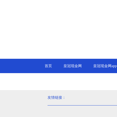
首页
皇冠现金网
皇冠现金网app
友情链接：