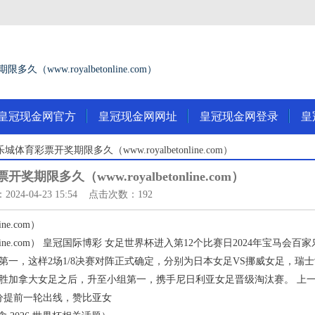
久（www.royalbetonline.com）
皇冠现金网官方
皇冠现金网网址
皇冠现金网登录
皇
娱乐城体育彩票开奖期限多久（www.royalbetonline.com）
奖期限多久（www.royalbetonline.com）
024-04-23 15:54 点击次数：192
ne.com）
tonline.com） 皇冠国际博彩 女足世界杯进入第12个比赛日2024年宝马会百
组第一，这样2场1/8决赛对阵正式确定，分别为日本女足VS挪威女足，瑞士
战胜加拿大女足之后，升至小组第一，携手尼日利亚女足晋级淘汰赛。 上
分提前一轮出线，赞比亚女