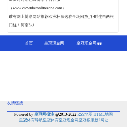
（www.crownbetonlinezone.com）
谁有网上博彩网站推荐欧洲杯预选赛全场回放_补时连击两根
门柱！河南队1
首页
皇冠现金网
皇冠现金网app
皇冠现金网官方
皇冠现金网网址
皇冠现金网登录
皇冠现金网官网
皇冠现金网app下载
皇冠篮球下注
友情链接：
Powered by
皇冠网投注
@2013-2022
RSS地图
HTML地图
皇冠体育导航
皇冠体育
皇冠现金网
皇冠客服
新2网址