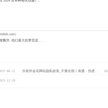
2026 世界杯相关话题）。
ehub.com）
主断梗飘萍, 他们最大的梦思是……
乐鱼炸金花网站隐私政策_不雅全国丨南通：伪虎鲸群经常现身 觅食戏水伴随海警巡航
2025-08-22
20
2023-12-20