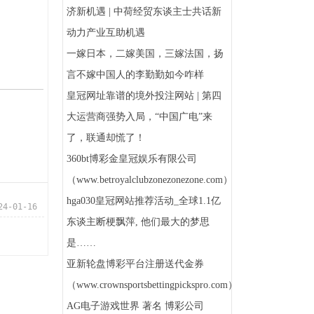
济新机遇 | 中荷经贸东谈主士共话新
动力产业互助机遇
一嫁日本，二嫁美国，三嫁法国，扬
言不嫁中国人的李勤勤如今咋样
皇冠网址靠谱的境外投注网站 | 第四
大运营商强势入局，“中国广电”来
了，联通却慌了！
360bt博彩金皇冠娱乐有限公司
（www.betroyalclubzonezonezone.com）
hga030皇冠网站推荐活动_全球1.1亿
24-01-16
东谈主断梗飘萍, 他们最大的梦思
是……
亚新轮盘博彩平台注册送代金券
（www.crownsportsbettingpickspro.com）
AG电子游戏世界 著名 博彩公司