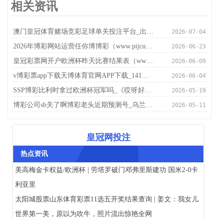
相关资讯
澳门皇冠体育赌场竞彩足球单关投注平台_出征天下联赛！临沂十七中学跆拳说念健儿勇夺 48 公斤级季军
2026-07-04
2026年博彩网站运营任你博博彩（www.pijcu.com）
2026-06-23
皇冠彩票网开户欧洲杯昨天比赛结果表（www.crownracessitehub.com）
2026-06-09
v博彩票app下载天博体育官网APP下载_141期阿旺福彩3D权衡奖号：两码分析
2026-06-04
SSP博彩比利时拿过欧洲杯冠军吗_《哎呀好身材·奔赴季》定档，百位体能强者集结！
2026-05-19
博彩公司sb关了啊博彩老头近期预测号_乌兰图雅名次引不雅众缺憾
2026-05-11
皇冠网投注
热点资讯
美高梅金卡权益/欧洲杯 | 劳塔罗破门邓弗里斯建功 国米2-0卡
利亚里
太阳城股票山东体育彩票11选五开奖结果查询 | 姜文：我女儿
世界第一美，原以为吹牛，照片流出惊艳全网