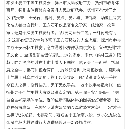
本次比赛由中国围棋协会、抚州市人民政府主办，抚州市教育体
育局、抚州市体育总会金溪县人民政府承办。抚州素有“才子之
乡”的美誉，王安石、曾巩、晏殊、晏几道、陆九渊、汤显祖等文
化名人都出自抚州。王安石不仅是著名文学家、政治家、改革
家，还是个深度围棋爱好者。“战罢两奁分白黑，一枰何处有亏
成”这富有哲理的诗句体现了王安石豁达的人生态度。抚州市参与
主办王安石杯围棋赛，意在通过比赛传承围棋文化、宣传抚州“才
子文化”。金溪是著名哲学家陆九渊的家乡。宋代《鹤林玉露》记
载：陆九渊少年时在街市上看人下围棋，然后买了一副棋，“归而
悬之空中，卧而仰视者两日”，忽然领悟到“此河图数也”，回到街
上与棋工对弈连胜两局，棋工起身致谢，说“某是临安第一手棋，
今官人之棋，饶得某先，天下无敌手矣。”这个故事略显夸张，但
抚州才子们与围棋大有渊源是肯定的。第三届王安石杯吸引了来
自全国40家媒体单位、近90位新闻媒体界的围棋爱好者参赛，比
赛在保有典型、完整的明清古建筑的金溪游垫古村举行，为“才子
围棋”又添光彩。比赛期间，著名国手王汝南八段、刘小光九段在
金溪广场为棋迷进行大盘讲解以及一对多指导棋。